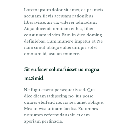
Lorem ipsum dolor sit amet, ea pri meis
accusam. Et vis accusam rationibus
liberavisse, an vix viderer admodum.
Atqui docendi omittam ei has, liber
constituam id vim. Eam in dico doming
definiebas. Cum munere impetus et. Ne
nam simul oblique alterum, pri solet
omnium id, usu an munere.
Sit eu facer soluta fuisset us magna
mazimid
Ne fugit essent persequeris sed. Qui
dico dicam sadipscing no. Ius posse
omnes eleifend ne, no sea amet oblique.
Mea in wisi utinam facilisi. Eu omnes
nonumes reformidans sit, et eam
aperiam pertinacia.